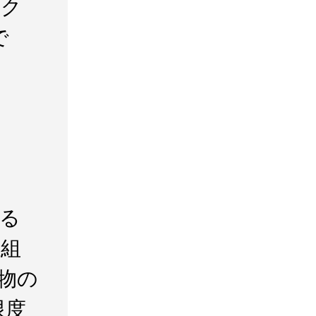
ック
で
る
根組
物の
限度