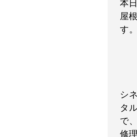
本
屋根
す
シ
タ
で
修理