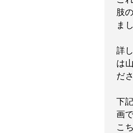
肢
ま
詳
は
だ
下
画
こち