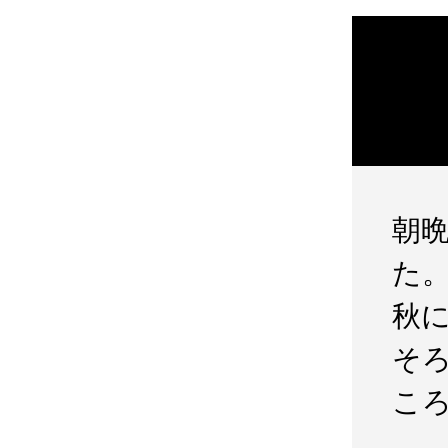
朝
た
秋
そ
こ