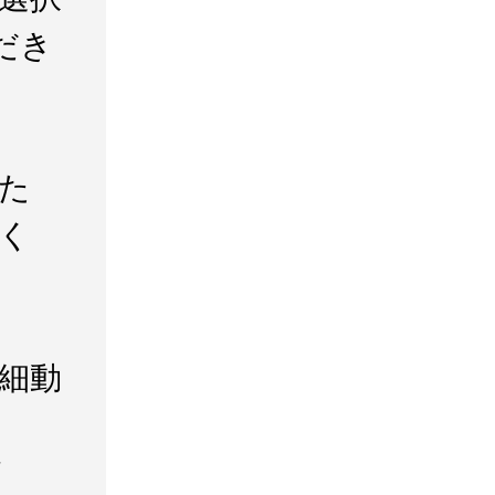
だき
た
く
細動
／