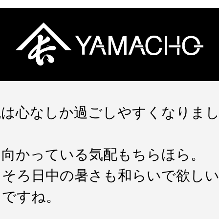
晩は心なしか過ごしやすくなりま
。
に向かっている気配もちらほら。
ろそろ日中の暑さも和らいで欲し
ろですね。